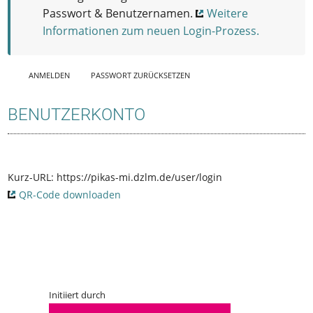
Passwort & Benutzernamen.
Weitere
Informationen zum neuen Login-Prozess.
ANMELDEN
(AKTI
PASSWORT ZURÜCKSETZEN
VER
Haupt-Reiter
REITE
BENUTZERKONTO
R)
Kurz-URL:
https://pikas-mi.dzlm.de/user/login
QR-Code downloaden
Initiiert durch