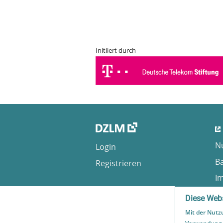
Initiiert durch
N
Login
Ba
Registrieren
I
S
Diese Webs
Mit der Nutz