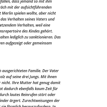
efallen, dass jemand so mit ihm
äch mit der aufsichtführenden
t Merlin spielen wollte, aber nicht
r das Verhalten seines Vaters und
etzendem Verhalten, weil eine
srepertoire des Kindes gehört.
alten lediglich zu sanktionieren. Das
iven aufgezeigt oder gemeinsam
h ausgerichteten Familie. Der Vater
olz auf seine drei Jungs. Mit ihnen
r nicht. Ihre Mutter hat genug damit
t dadurch ebenfalls kaum Zeit für
g durch lautes Reinrufen stört oder
inder ärgert. Zurechtweisungen der
nt sie förmlich herauszufordern. In