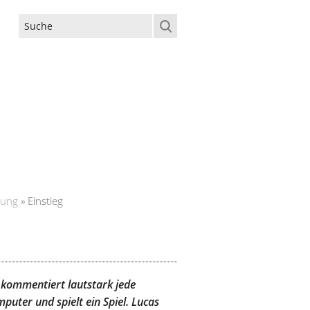
Suchformular
lung
»
Einstieg
nd kommentiert lautstark jede
puter und spielt ein Spiel. Lucas