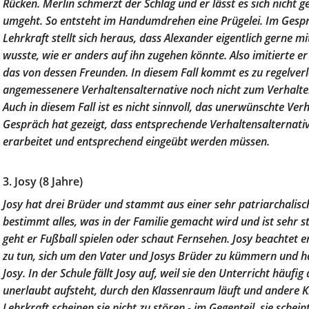
Rücken. Merlin schmerzt der Schlag und er lässt es sich nicht g
umgeht. So entsteht im Handumdrehen eine Prügelei. Im Gespr
Lehrkraft stellt sich heraus, dass Alexander eigentlich gerne mi
wusste, wie er anders auf ihn zugehen könnte. Also imitierte e
das von dessen Freunden. In diesem Fall kommt es zu regelverl
angemessenere Verhaltensalternative noch nicht zum Verhalten
Auch in diesem Fall ist es nicht sinnvoll, das unerwünschte Verh
Gespräch hat gezeigt, dass entsprechende Verhaltensalternat
erarbeitet und entsprechend eingeübt werden müssen.
3. Josy (8 Jahre)
Josy hat drei Brüder und stammt aus einer sehr patriarchalisc
bestimmt alles, was in der Familie gemacht wird und ist sehr st
geht er Fußball spielen oder schaut Fernsehen. Josy beachtet e
zu tun, sich um den Vater und Josys Brüder zu kümmern und ha
Josy. In der Schule fällt Josy auf, weil sie den Unterricht häufi
unerlaubt aufsteht, durch den Klassenraum läuft und andere K
Lehrkraft scheinen sie nicht zu stören - im Gegenteil, sie schei