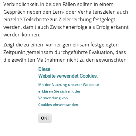
Verbindlichkeit. In beiden Fällen sollten in einem
Gespräch neben den Lern- oder Verhaltenszielen auch
einzelne Teilschritte zur Zielerreichung festgelegt
werden, damit auch Zwischenerfolge als Erfolg erkannt
werden können.
Zeigt die zu einem vorher gemeinsam festgelegten
Zeitpunkt gemeinsam durchgeführte Evaluation, dass
die gewählten Maßnahmen nicht zu den gewünschten
Erfolgen führen, sollten die Lehrkraft und das Kind oder
Diese
der Jugendliche zusammen überlegen, woran dies
Website verwendet Cookies.
gelegen haben könnte und welche Maßnahmen
Mit der Nutzung unserer Webseite
eventuell erfolgversprechender sein könnten.
erklären Sie sich mit der
Dementsprechend verändern sie den
Verwendung von
Unterstützungsplan gemeinsam und legen einen neuen
Cookies einverstanden.
Evaluationszeitpunkt fest.
OK!
Auf der Seite des Projekts
Mathe inklusiv mit PIKAS
finden