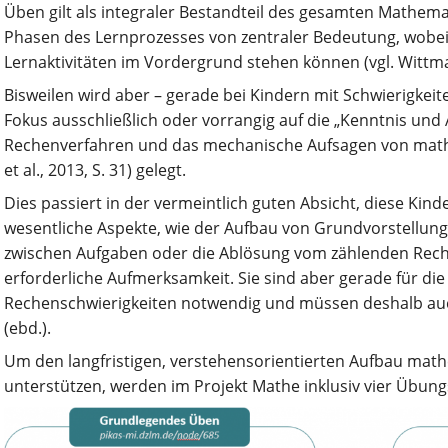
Üben gilt als integraler Bestandteil des gesamten Mathemat
Phasen des Lernprozesses von zentraler Bedeutung, wobei
Lernaktivitäten im Vordergrund stehen können (vgl. Wittm
Bisweilen wird aber – gerade bei Kindern mit Schwierigkei
Fokus ausschließlich oder vorrangig auf die „Kenntnis u
Rechenverfahren und das mechanische Aufsagen von math
et al., 2013, S. 31) gelegt.
Dies passiert in der vermeintlich guten Absicht, diese Kind
wesentliche Aspekte, wie der Aufbau von Grundvorstellun
zwischen Aufgaben oder die Ablösung vom zählenden Rechn
erforderliche Aufmerksamkeit. Sie sind aber gerade für d
Rechenschwierigkeiten notwendig und müssen deshalb au
(ebd.).
Um den langfristigen, verstehensorientierten Aufbau ma
unterstützen, werden im Projekt Mathe inklusiv vier Übung