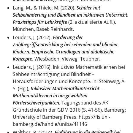
Lang, M., & Thiele, M. (2020).
Schüler mit
Sehbehinderung und Blindheit im inklusiven Unterricht.
Praxistipps für Lehrkräfte
(2. aktualisierte Aufl.).
München, Basel: Reinhardt.
Leuders, J. (2012).
Förderung der
Zahlbegriffsentwicklung bei sehenden und blinden
Kindern. Empirische Grundlagen und didaktische
Konzepte
. Wiesbaden: Vieweg+Teubner.
Leuders, J. (2016). Inklusives Mathematiklernen bei
Sehbeeinträchtigung und Blindheit –
Herausforderungen und Konzepte. In: Steinweg, A.
S. (Hg.),
Inklusiver Mathematikunterricht –
Mathematiklernen in ausgewählten
Förderschwerpunkten.
Tagungsband des AK
Grundschule in der GDM 2016 (S. 41-56). Bamberg:
University of Bamberg Press. https://fis.uni-
bamberg.de/handle/uniba/41146
Walthes, R. (2014).
Einführung in die Pädagogik bei