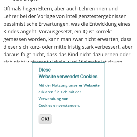
Oftmals hegen Eltern, aber auch Lehrerinnen und
Lehrer bei der Vorlage von Intelligenztestergebnissen
pessimistische Erwartungen, was die Entwicklung eines
Kindes angeht. Vorausgesetzt, ein IQ ist korrekt
gemessen worden, kann man zwar nicht erwarten, dass
dieser sich kurz- oder mittelfristig stark verbessert, aber
daraus folgt nicht, dass das Kind nicht dazulernen oder
sich nicht weiterentwickeln wird. Vielmehr ist davon
auszugehen, dass das Kind bei guter Förderung
Diese
Website verwendet Cookies.
erfreuliche Entwicklungsfortschritte zeigen wird.
Mit der Nutzung unserer Webseite
Die mangelnde curriculare Validität und die geringe
erklären Sie sich mit der
Veränderungssensitivität geben aus pädagogischer
Verwendung von
Sicht Anlass zu Optimismus: Der IQ zeigt einen
Cookies einverstanden.
momentanen Entwicklungsstand, der nicht fix ist,
sondern verbessert werden kann. Das schulische
OK!
Lernen umfasst mehr als die generelle Intelligenz, etwa
Anstrengungsbereitschaft und Motivation,