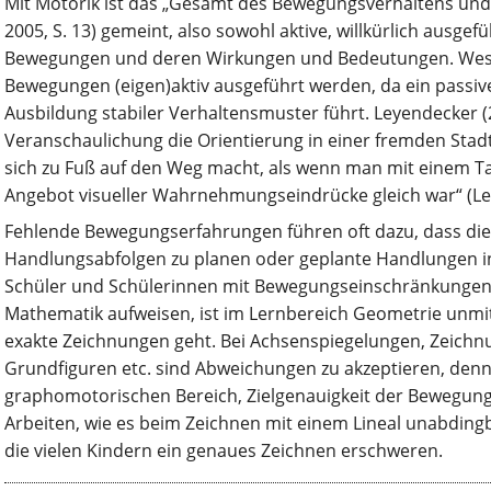
Mit Motorik ist das „Gesamt des Bewegungsverhaltens und
2005, S. 13) gemeint, also sowohl aktive, willkürlich ausgef
Bewegungen und deren Wirkungen und Bedeutungen. Wesentl
Bewegungen (eigen)aktiv ausgeführt werden, da ein passi
Ausbildung stabiler Verhaltensmuster führt. Leyendecker (2
Veranschaulichung die Orientierung in einer fremden Stadt
sich zu Fuß auf den Weg macht, als wenn man mit einem Tax
Angebot visueller Wahrnehmungseindrücke gleich war“ (Ley
Fehlende Bewegungserfahrungen führen oft dazu, dass die K
Handlungsabfolgen zu planen oder geplante Handlungen in
Schüler und Schülerinnen mit Bewegungseinschränkungen
Mathematik aufweisen, ist im Lernbereich Geometrie unmit
exakte Zeichnungen geht. Bei Achsenspiegelungen, Zeich
Grundfiguren etc. sind Abweichungen zu akzeptieren, denn
graphomotorischen Bereich, Zielgenauigkeit der Bewegun
Arbeiten, wie es beim Zeichnen mit einem Lineal unabdingba
die vielen Kindern ein genaues Zeichnen erschweren.