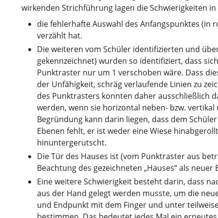
wirkenden Strichführung lagen die Schwierigkeiten i
die fehlerhafte Auswahl des Anfangspunktes (in ro
verzählt hat.
Die weiteren vom Schüler identifizierten und übe
gekennzeichnet) wurden so identifiziert, dass sic
Punktraster nur um 1 verschoben wäre. Dass dies 
der Unfähigkeit, schräg verlaufende Linien zu z
des Punktrasters konnten daher ausschließlich 
werden, wenn sie horizontal neben- bzw. vertikal
Begründung kann darin liegen, dass dem Schüler
Ebenen fehlt, er ist weder eine Wiese hinabgeroll
hinuntergerutscht.
Die Tür des Hauses ist (vom Punktraster aus betra
Beachtung des gezeichneten „Hauses“ als neuer B
Eine weitere Schwierigkeit besteht darin, dass nac
aus der Hand gelegt werden musste, um die neue
und Endpunkt mit dem Finger und unter teilweis
bestimmen. Das bedeutet jedes Mal ein erneute