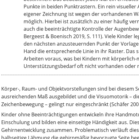
Punkte in beiden Punktrastern. Ein rein visueller
eigener Zeichnung ist wegen der vorhandenen 
möglich. Hierbei ist zusätzlich zu einer häufig ve
auch die beeinträchtigte Kontrolle der Augenbew
Bergeest & Boenisch 2019, S. 111). Viele Kinder l
den nächsten anzusteuernden Punkt der Vorlage
Hand die entsprechende Linie in ihr Raster. Das s
Arbeiten voraus, was bei Kindern mit körperlich
Unterstützungsbedarf oft nicht vorhanden oder n
Körper-, Raum- und Objektvorstellungen sind bei diesem Sc
ausreichenden Maß ausgebildet und die Visuomotorik – die 
Zeichenbewegung – gelingt nur eingeschränkt (Schäfer 2001,
Kinder ohne Beeinträchtigungen entwickeln ihre Handmotor
Einschulung und bilden eine einseitige Händigkeit aus. Dies
Gehirnentwicklung zusammen. Problematisch verläuft dies
halbseitige Lähmung die gehirnmäßig bevorzugte Seite bee