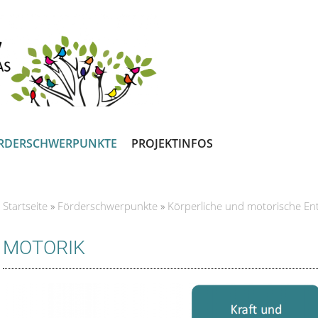
RDERSCHWERPUNKTE
PROJEKTINFOS
Startseite
»
Förderschwerpunkte
»
Körperliche und motorische En
Sie sind hier
MOTORIK