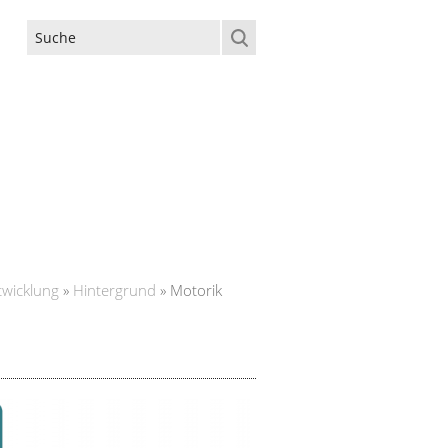
Suchformular
twicklung
»
Hintergrund
»
Motorik